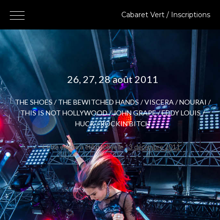
Cabaret Vert / Inscriptions
A Vox - 2015 - R.Meert
26, 27, 28 août 2011
THE SHOES / THE BEWITCHED HANDS / VISCERA / NOURAI /
THIS IS NOT HOLLYWOOD / JOHN GRAPE / EDDY LOUIS /
HUCK / ROCKIN’BITCH
Cette entrée a été publiée le
13 décembre 2011
.