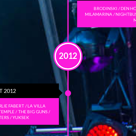
BRODINSKI / DEN HO
MILAMARINA / NIGHTBUS
2012
ÛT 2012
LIE FABERT / LA VILLA
TEMPLE / THE BIG GUNS /
ERS / YUKSEK