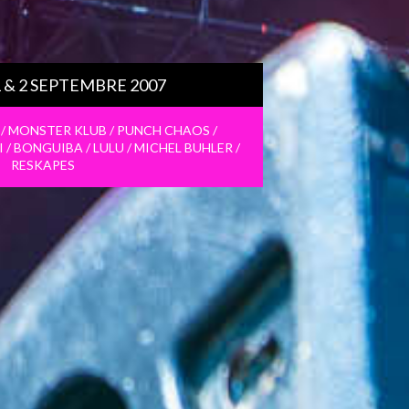
1 & 2 SEPTEMBRE 2007
 / MONSTER KLUB / PUNCH CHAOS /
/ BONGUIBA / LULU / MICHEL BUHLER /
RESKAPES