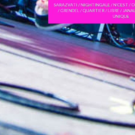
SARAZVATI / NIGHTINGALE / N’CEST / 
/ GRENDEL / QUARTIER / LIBRE / JAN
UNIQUE