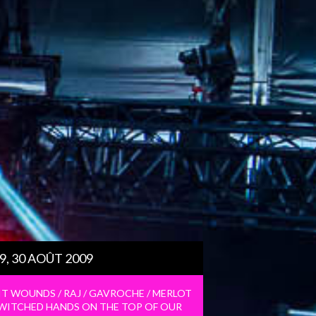
29, 30 AOÛT 2009
XIT WOUNDS / RAJ / GAVROCHE / MERLOT
EWITCHED HANDS ON THE TOP OF OUR