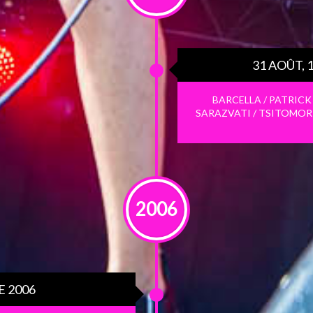
31 AOÛT, 
BARCELLA / PATRICK
SARAZVATI / TSITOMORI 
2006
E 2006