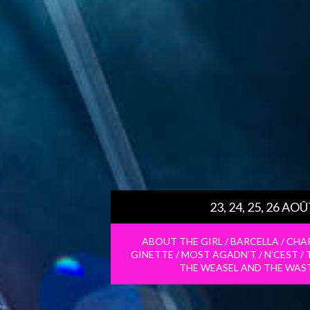
23, 24, 25, 26 AO
ABOUT THE GIRL / BARCELLA / CHAR
GINETTE / MOST AGADN’T / N’CEST / 
THE WEASEL AND THE WAST