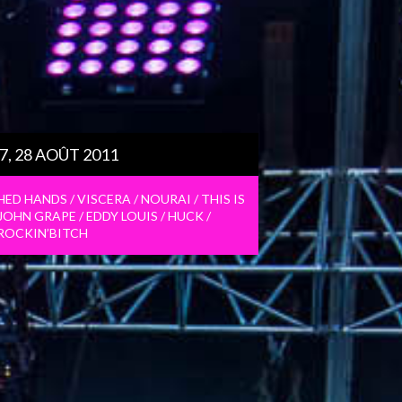
27, 28 AOÛT 2011
ED HANDS / VISCERA / NOURAI / THIS IS
OHN GRAPE / EDDY LOUIS / HUCK /
ROCKIN’BITCH