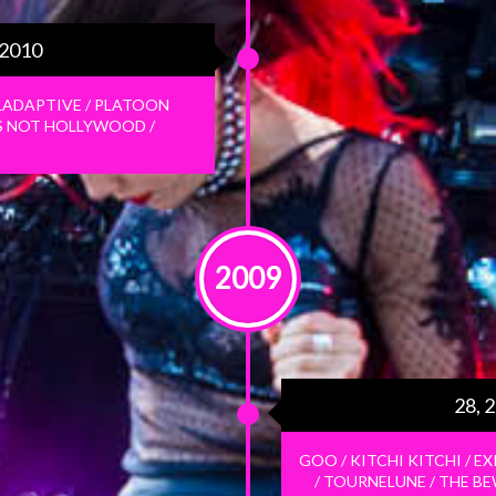
 2010
ALADAPTIVE / PLATOON
IS NOT HOLLYWOOD /
I
2009
28, 
GOO / KITCHI KITCHI / E
/ TOURNELUNE / THE B