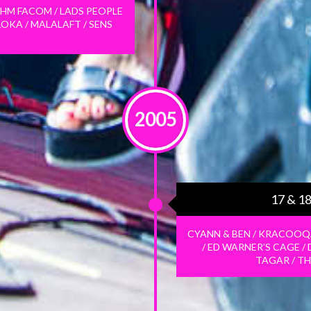
OHM FACOM / LADS PEOPLE
ALOKA / MALALAFT / SENS
2005
17 & 1
CYANN & BEN / KRACOOQA
/ ED WARNER’S CAGE /
TAGAR / T