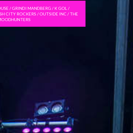
USE / GRINDI MANDBERG / K GOL /
H CITY ROCKERS / OUTSIDE INC / THE
MOODHUNTERS