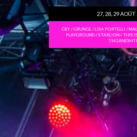
27, 28, 29 AOÛT
CBY / GRUNGE / LISA PORTELLI / M
PLAYGROUND / STARLION / THIS 
TSIGANESHT