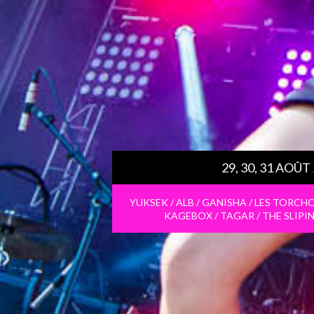
29, 30, 31 AOÛT
YUKSEK / ALB / GANISHA / LES TORCHO
KAGEBOX / TAGAR / THE SLI