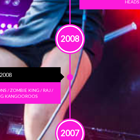
HEADS 
2008
 2008
NS / ZOMBIE KING / RAJ /
PING KANGOOROOS
2007